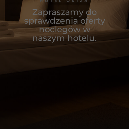
HOTEL ORIZA
Zapraszamy do
sprawdzenia oferty
noclegów w
naszym hotelu.