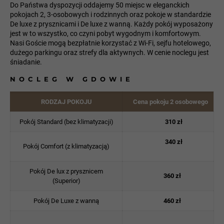
Do Państwa dyspozycji oddajemy 50 miejsc w eleganckich
pokojach 2, 3-osobowych i rodzinnych oraz pokoje w standardzie
De luxe z prysznicami i De luxe z wanną. Każdy pokój wyposażony
jest w to wszystko, co czyni pobyt wygodnym i komfortowym.
Nasi Goście mogą bezpłatnie korzystać z Wi-Fi, sejfu hotelowego,
dużego parkingu oraz strefy dla aktywnych. W cenie noclegu jest
śniadanie.
NOCLEG W GDOWIE
RODZAJ POKOJU
Cena pokoju 2 osobowego
Pokój Standard (bez klimatyzacji)
310 zł
340 zł
Pokój Comfort (z klimatyzacją)
Pokój De lux z prysznicem
360 zł
(Superior)
Pokój De Luxe z wanną
460 zł