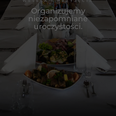
WESELA I PRZYJĘCIA
Organizujemy
niezapomniane
uroczystości.