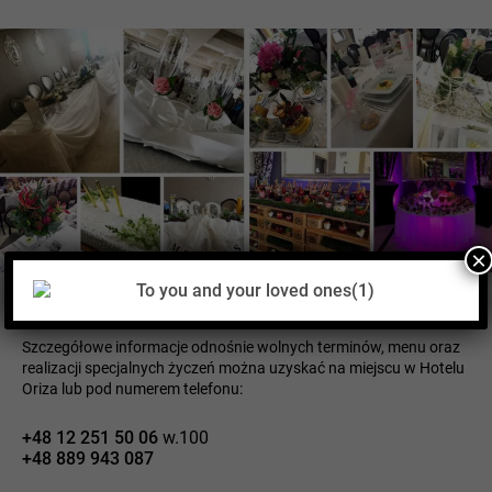
×
Skontaktuj się z nami
Szczegółowe informacje odnośnie wolnych terminów, menu oraz
realizacji specjalnych życzeń można uzyskać na miejscu w Hotelu
Oriza lub pod numerem telefonu:
+48 12 251 50 06
w.100
+48 889 943 087